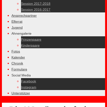
Session 2017-2018
Session 2016-2017
Ansprechpartner
Elferrat
Jugend
Ahnengalerie
Prinzenpaare
Kinderpaare
Fotos
Kalender
Chronik
Formulare
Social Media
Facebook
Instagram
Unterstützer