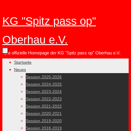
Zum
KG "Spitz pass op"
Inhalt
springen
Oberhau e.V.
Die offizielle Homepage der KG "Spitz pass op" Oberhau e.V.
Zum
Startseite
Inhalt
Neues
springen
Session 2025-2026
Session 2024-2025
Session 2023-2024
Session 2022-2023
Session 2021-2022
Session 2020-2021
Session 2019-2020
Session 2018-2019