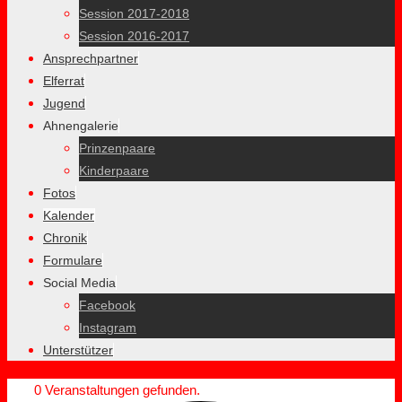
Session 2017-2018
Session 2016-2017
Ansprechpartner
Elferrat
Jugend
Ahnengalerie
Prinzenpaare
Kinderpaare
Fotos
Kalender
Chronik
Formulare
Social Media
Facebook
Instagram
Unterstützer
0 Veranstaltungen gefunden.