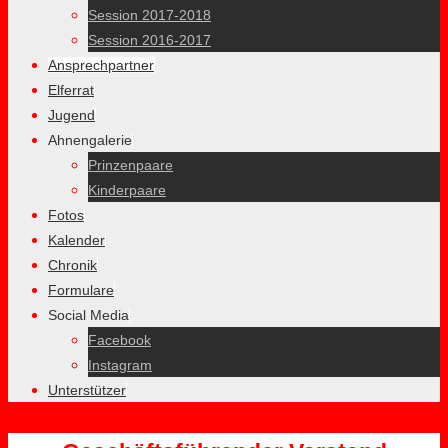
Session 2017-2018
Session 2016-2017
Ansprechpartner
Elferrat
Jugend
Ahnengalerie
Prinzenpaare
Kinderpaare
Fotos
Kalender
Chronik
Formulare
Social Media
Facebook
Instagram
Unterstützer