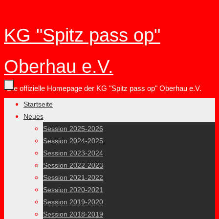
Zum
KG "Spitz pass op"
Inhalt
springen
Oberhau e.V.
Die offizielle Homepage der KG "Spitz pass op" Oberhau e.V.
Zum
Startseite
Inhalt
Neues
springen
Session 2025-2026
Session 2024-2025
Session 2023-2024
Session 2022-2023
Session 2021-2022
Session 2020-2021
Session 2019-2020
Session 2018-2019