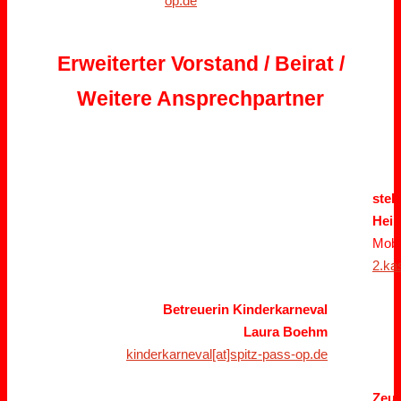
op.de
Erweiterter Vorstand / Beirat /
Weitere Ansprechpartner
stel
Heik
Mobi
2.ka
Betreuerin Kinderkarneval
Laura Boehm
kinderkarneval[at]spitz-pass-op.de
Zeu