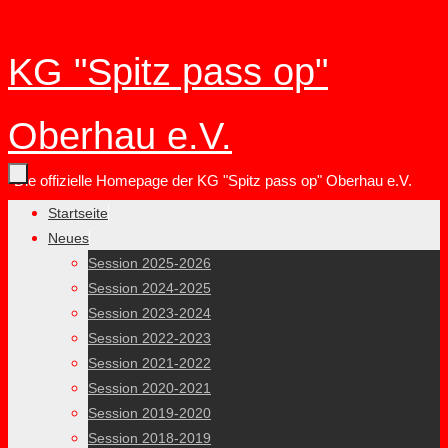
Zum
KG "Spitz pass op"
Inhalt
springen
Oberhau e.V.
Die offizielle Homepage der KG "Spitz pass op" Oberhau e.V.
Zum
Startseite
Inhalt
Neues
springen
Session 2025-2026
Session 2024-2025
Session 2023-2024
Session 2022-2023
Session 2021-2022
Session 2020-2021
Session 2019-2020
Session 2018-2019