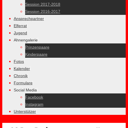
Session 2017-2018
Session 2016-2017
Ansprechpartner
Elferrat
Jugend
Ahnengalerie
Prinzenpaare
Kinderpaare
Fotos
Kalender
Chronik
Formulare
Social Media
Facebook
Instagram
Unterstützer