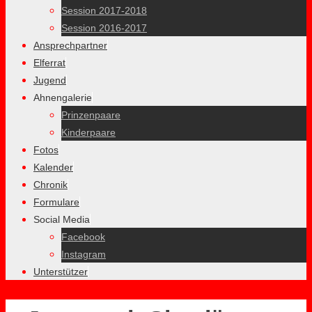
Session 2017-2018
Session 2016-2017
Ansprechpartner
Elferrat
Jugend
Ahnengalerie
Prinzenpaare
Kinderpaare
Fotos
Kalender
Chronik
Formulare
Social Media
Facebook
Instagram
Unterstützer