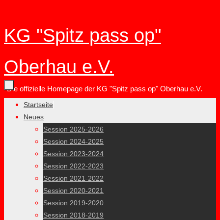
Zum
KG "Spitz pass op"
Inhalt
springen
Oberhau e.V.
Die offizielle Homepage der KG "Spitz pass op" Oberhau e.V.
Zum
Startseite
Inhalt
Neues
springen
Session 2025-2026
Session 2024-2025
Session 2023-2024
Session 2022-2023
Session 2021-2022
Session 2020-2021
Session 2019-2020
Session 2018-2019