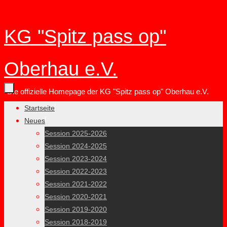
Zum
KG "Spitz pass op"
Inhalt
springen
Oberhau e.V.
Die offizielle Homepage der KG "Spitz pass op" Oberhau e.V.
Zum
Startseite
Inhalt
Neues
springen
Session 2025-2026
Session 2024-2025
Session 2023-2024
Session 2022-2023
Session 2021-2022
Session 2020-2021
Session 2019-2020
Session 2018-2019