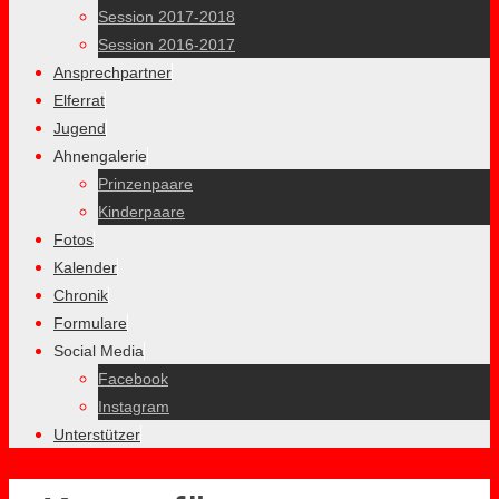
Session 2017-2018
Session 2016-2017
Ansprechpartner
Elferrat
Jugend
Ahnengalerie
Prinzenpaare
Kinderpaare
Fotos
Kalender
Chronik
Formulare
Social Media
Facebook
Instagram
Unterstützer