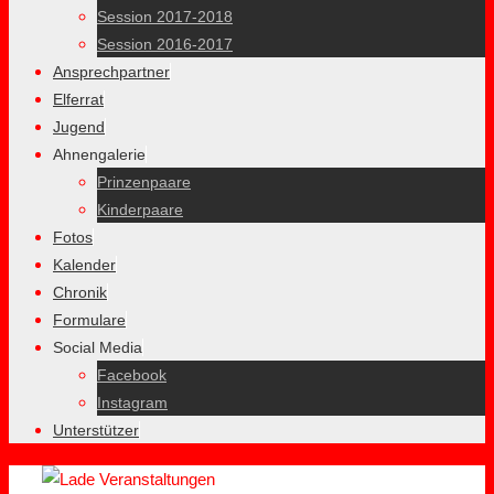
Session 2017-2018
Session 2016-2017
Ansprechpartner
Elferrat
Jugend
Ahnengalerie
Prinzenpaare
Kinderpaare
Fotos
Kalender
Chronik
Formulare
Social Media
Facebook
Instagram
Unterstützer