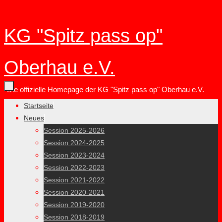
Zum
KG "Spitz pass op"
Inhalt
springen
Oberhau e.V.
Die offizielle Homepage der KG "Spitz pass op" Oberhau e.V.
Zum
Startseite
Inhalt
Neues
springen
Session 2025-2026
Session 2024-2025
Session 2023-2024
Session 2022-2023
Session 2021-2022
Session 2020-2021
Session 2019-2020
Session 2018-2019