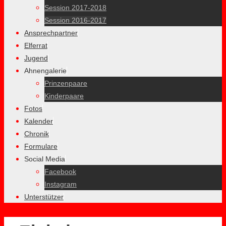
Session 2017-2018
Session 2016-2017
Ansprechpartner
Elferrat
Jugend
Ahnengalerie
Prinzenpaare
Kinderpaare
Fotos
Kalender
Chronik
Formulare
Social Media
Facebook
Instagram
Unterstützer