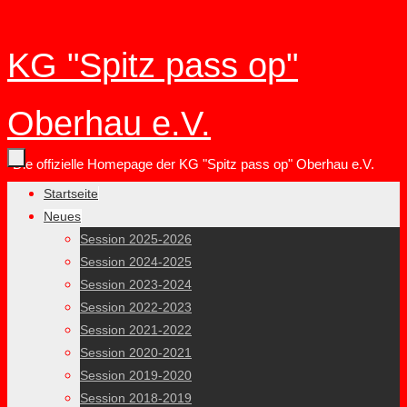
Zum
KG "Spitz pass op"
Inhalt
springen
Oberhau e.V.
Die offizielle Homepage der KG "Spitz pass op" Oberhau e.V.
Zum
Startseite
Inhalt
Neues
springen
Session 2025-2026
Session 2024-2025
Session 2023-2024
Session 2022-2023
Session 2021-2022
Session 2020-2021
Session 2019-2020
Session 2018-2019