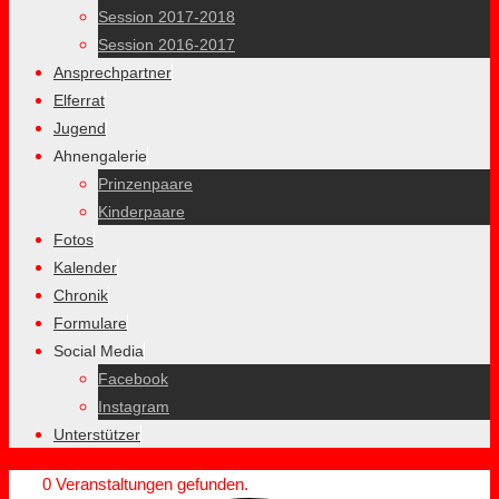
Session 2017-2018
Session 2016-2017
Ansprechpartner
Elferrat
Jugend
Ahnengalerie
Prinzenpaare
Kinderpaare
Fotos
Kalender
Chronik
Formulare
Social Media
Facebook
Instagram
Unterstützer
0 Veranstaltungen gefunden.