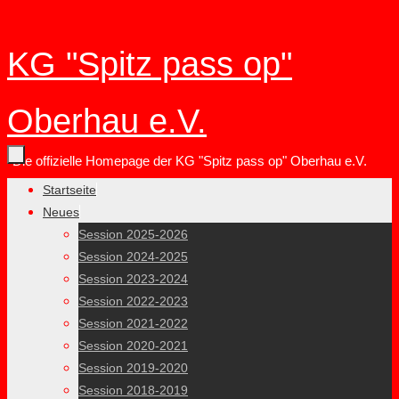
Zum
KG "Spitz pass op"
Inhalt
springen
Oberhau e.V.
Die offizielle Homepage der KG "Spitz pass op" Oberhau e.V.
Zum
Startseite
Inhalt
Neues
springen
Session 2025-2026
Session 2024-2025
Session 2023-2024
Session 2022-2023
Session 2021-2022
Session 2020-2021
Session 2019-2020
Session 2018-2019